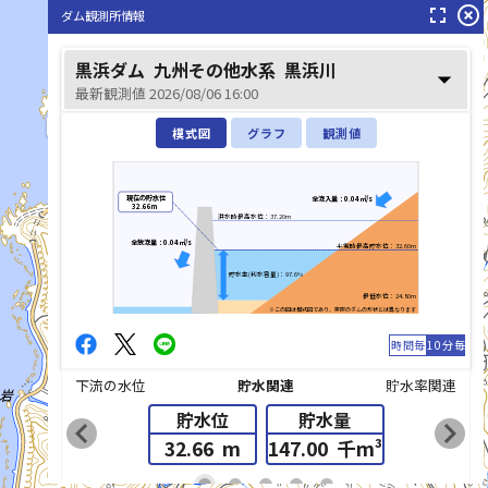
fullscreen
highlight_off
ダム観測所情報
黒浜ダム
九州その他水系
黒浜川
arrow_drop_down
最新観測値 2026/08/06 16:00
黒浜川(くろはまがわ)
模式図
グラフ
観測値
現在の貯水位
全流入量：0.04㎥/s
32.66m
洪水時最高水位：37.20m
全放流量：0.04㎥/s
平常時最高貯水位：32.60m
貯水率(利水容量)：97.6%
最低水位：24.80m
※この図は模式図であり、実際のダムの形状とは異なります
時間毎
10分毎
下流の水位
貯水関連
貯水率関連
貯水位
貯水量
chevron_left
chevron_right
32.66
m
147.00
千m³
list_alt
fiber_manual_record
fiber_manual_record
fiber_manual_record
fiber_manual_record
fiber_manual_record