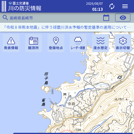
2026/08/07
autorenew
menu
01:13
search
calendar_today
visibility
長崎県長崎市
「令和８年熊本地震」に伴う球磨川洪水予報の暫定基準の運用について（令和８年８月５日）