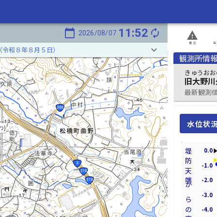
11:52
calendar_today
autorenew
2026/08/07
report_problem
概況
発
keyboard_arrow_down
（令和８年８月５日）
観測所情
きゅうおお
旧大野川
最新観測値 2
水位状
わ)
0.0
堤防天端からの高さ[m]
-1.0
-2.0
-3.0
-4.0