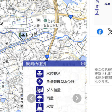
-5.0
大野川(おおのがわ)
観測所種別
highlight_off
※この危機
水位観測
更新されま
水位が観測
危機管理型水位計
なります。
ダム諸量
chevron_left
chevron_right
雨量
水質