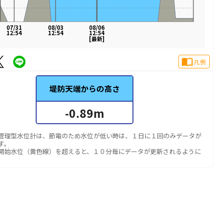
07/31
08/03
08/06
12:54
12:54
12:54
[最新]
import_contacts
凡例
堤防天端からの高さ
-0.89
m
管理型水位計は、節電のため水位が低い時は、１日に１回のみデータが
す。
開始水位（黄色線）を超えると、１０分毎にデータが更新されるように