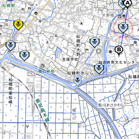
浅川(あさかわ)