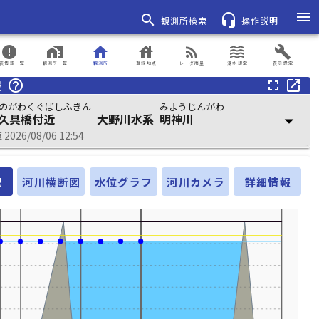
menu
search
headset_mic
観測所検索
操作説明
error
home_work
home
house
rss_feed
waves
build
表情報一覧
観測所一覧
観測所
登録地点
レーダ雨量
浸水想定
表示設定
報
help_outline
fullscreen
open_in_new
のがわくぐばしふきん
みようじんがわ
久具橋付近
大野川水系
明神川
arrow_drop_down
026/08/06 12:54
況
河川横断図
水位グラフ
河川カメラ
詳細情報