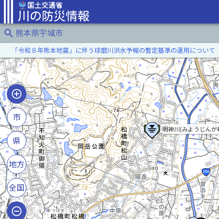
search
熊本県宇城市
「令和８年熊本地震」に伴う球磨川洪水予報の暫定基準の運用について
市
明神川(みようじんが
県
地方
全国