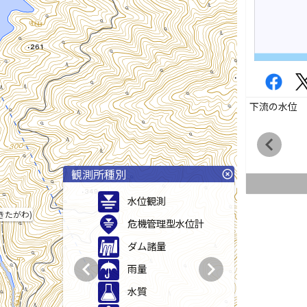
下流の水位
chevron_left
観測所種別
highlight_off
水位観測
きたがわ)
危機管理型水位計
ダム諸量
chevron_left
chevron_right
雨量
水質