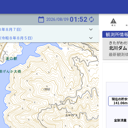
01:52
calendar_today
autorenew
2026/08/09
report_problem
概況
発
keyboard_arrow_down
８年８月７日）
観測所情
keyboard_arrow_down
（令和８年８月５日）
きたがわだ
北川ダム
最新観測値 2
現在の貯水
141.06m
全放流量：