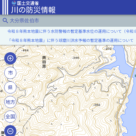
search
大分県佐伯市
令和８年熊本地震に伴う水防警報の暫定基準水位の運用について（令和
「令和８年熊本地震」に伴う球磨川洪水予報の暫定基準の運用について
市
県
地方
全国