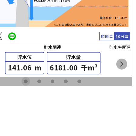
貯水率(利水容量)：17.8%
最低水位：131.00m
※この図は模式図であり、実際のダムの形状とは異なります
時間毎
10分毎
貯水関連
貯水率関連
貯水位
貯水量
chevron_right
141.06
m
6181.00
千m³
fiber_manual_record
fiber_manual_record
fiber_manual_record
fiber_manual_record
fiber_manual_record