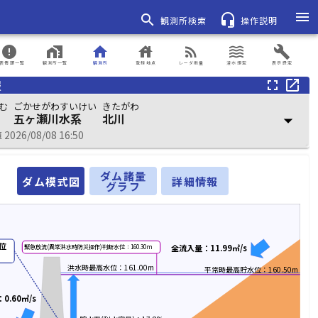
menu
search
headset_mic
観測所検索
操作説明
error
home_work
home
house
rss_feed
waves
build
表情報一覧
観測所一覧
観測所
登録地点
レーダ雨量
浸水想定
表示設定
報
fullscreen
open_in_new
む
ごかせがわすいけい
きたがわ
五ヶ瀬川水系
北川
arrow_drop_down
026/08/08 16:50
ダム諸量
ダム模式図
詳細情報
グラフ
位
全流入量：11.99㎥/s
緊急放流(異常洪水時防災操作)判断水位：160.30m
洪水時最高水位：161.00m
平常時最高貯水位：160.50m
0.60㎥/s