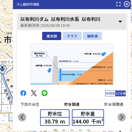
fullscreen
highlight_off
ダム観測所情報
以布利川(いぶりがわ)
以布利川ダム
以布利川水系
以布利川
arrow_drop_down
最新観測値 2026/08/08 18:40
模式図
グラフ
観測値
現在の貯水位
全流入量：0.03㎥/s
30.79m
川(かくみがわ)
洪水時最高水位：37.80m
全放流量：0.03㎥/s
平常時最高貯水位：32.90m
貯水率(利水容量)：79.8%
最低水位：22.10m
※この図は模式図であり、実際のダムの形状とは異なります
時間毎
10分毎
下流の水位
貯水関連
貯水率関連
貯水位
貯水量
chevron_left
chevron_right
30.79
m
144.00
千m³
list_alt
fiber_manual_record
fiber_manual_record
fiber_manual_record
fiber_manual_record
fiber_manual_record