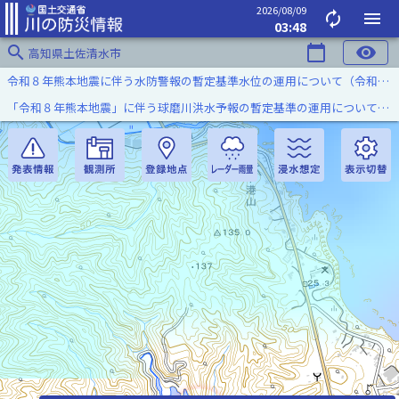
2026/08/09
autorenew
menu
03:48
search
calendar_today
visibility
高知県土佐清水市
令和８年熊本地震に伴う水防警報の暫定基準水位の運用について（令和８年８月７日）
「令和８年熊本地震」に伴う球磨川洪水予報の暫定基準の運用について（令和８年８月５日）