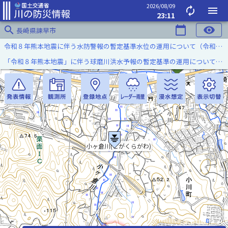
2026/08/09
autorenew
menu
23:11
search
calendar_today
visibility
長崎県諫早市
令和８年熊本地震に伴う水防警報の暫定基準水位の運用について（令和８年８月７日）
「令和８年熊本地震」に伴う球磨川洪水予報の暫定基準の運用について（令和８年８月５日）
小ヶ倉川(こがくらがわ)