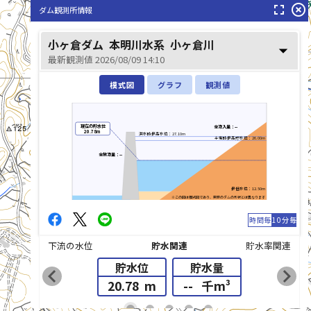
fullscreen
highlight_off
ダム観測所情報
小ヶ倉ダム
本明川水系
小ヶ倉川
arrow_drop_down
最新観測値 2026/08/09 14:10
模式図
グラフ
観測値
現在の貯水位
全流入量：--
20.78m
洪水時最高水位：27.10m
平常時最高貯水位：26.00m
全放流量：--
最低水位：12.50m
※この図は模式図であり、実際のダムの形状とは異なります
時間毎
10分毎
下流の水位
貯水関連
貯水率関連
貯水位
貯水量
chevron_left
chevron_right
20.78
m
--
千m³
list_alt
fiber_manual_record
fiber_manual_record
fiber_manual_record
fiber_manual_record
fiber_manual_record