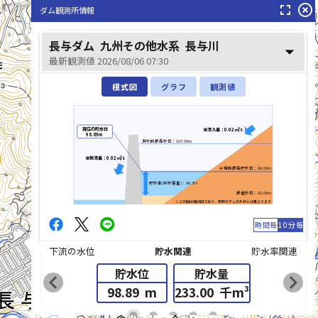
fullscreen
highlight_off
ダム観測所情報
長与ダム
九州その他水系
長与川
arrow_drop_down
最新観測値 2026/08/06 07:30
模式図
グラフ
観測値
現在の貯水位
全流入量：0.02㎥/s
98.89m
洪水時最高水位：107.00m
全放流量：0.02㎥/s
長与川(ながよがわ)
平常時最高貯水位：99.00m
貯水率(利水容量)：96.3%
最低水位：92.00m
※この図は模式図であり、実際のダムの形状とは異なります
時間毎
10分毎
下流の水位
貯水関連
貯水率関連
貯水位
貯水量
chevron_left
chevron_right
98.89
m
233.00
千m³
list_alt
fiber_manual_record
fiber_manual_record
fiber_manual_record
fiber_manual_record
fiber_manual_record