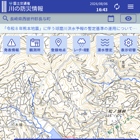
2026/08/06
autorenew
menu
16:43
search
calendar_today
visibility
長崎県西彼杵郡長与町
「令和８年熊本地震」に伴う球磨川洪水予報の暫定基準の運用について（令和８年８月５日）