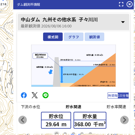
fullscreen
highlight_off
ダム観測所情報
中山ダム
九州その他水系
子々川川
arrow_drop_down
最新観測値 2026/08/06 16:00
模式図
グラフ
観測値
現在の貯水位
全流入量：0.00㎥/s
29.64m
洪水時最高水位：31.60m
平常時最高貯水位：29.80m
全放流量：0.04㎥/s
貯水率(利水容量)：96.2%
最低水位：23.70m
※この図は模式図であり、実際のダムの形状とは異なります
時間毎
10分毎
下流の水位
貯水関連
貯水率関連
貯水位
貯水量
chevron_left
chevron_right
29.64
m
368.00
千m³
list_alt
fiber_manual_record
fiber_manual_record
fiber_manual_record
fiber_manual_record
fiber_manual_record