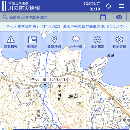
2026/08/07
autorenew
menu
01:10
search
calendar_today
visibility
長崎県西彼杵郡時津町
「令和８年熊本地震」に伴う球磨川洪水予報の暫定基準の運用について（令和８年８月５日）
子々川川(ししがわがわ)