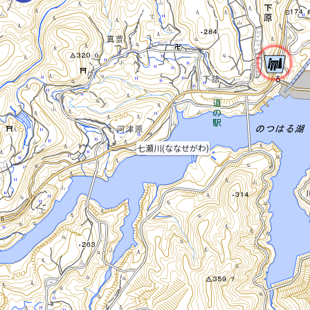
七瀬川(ななせがわ)