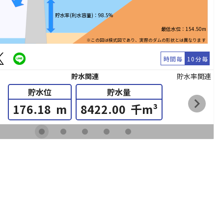
貯水率(利水容量)：98.5%
最低水位：154.50m
※この図は模式図であり、実際のダムの形状とは異なります
時間毎
10分毎
貯水関連
貯水率関連
貯水位
貯水量
chevron_right
176.18
m
8422.00
千m³
fiber_manual_record
fiber_manual_record
fiber_manual_record
fiber_manual_record
fiber_manual_record