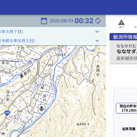
00:32
calendar_today
autorenew
2026/08/09
report_problem
概況
発
keyboard_arrow_down
８年８月７日）
観測所情
keyboard_arrow_down
（令和８年８月５日）
ななせだむ
ななせダ
最新観測値 2
現在の貯水
176.18m
全放流量：