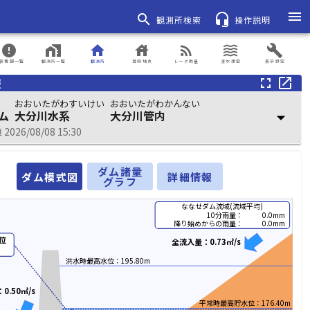
menu
search
headset_mic
観測所検索
操作説明
error
home_work
home
house
rss_feed
waves
build
表情報一覧
観測所一覧
観測所
登録地点
レーダ雨量
浸水想定
表示設定
報
fullscreen
open_in_new
おおいたがわすいけい
おおいたがわかんない
ム
大分川水系
大分川管内
arrow_drop_down
026/08/08 15:30
ダム諸量
ダム模式図
詳細情報
グラフ
ななせダム流域(流域平均)
10分雨量：
0.0mm
降り始めからの雨量：
0.0mm
位
全流入量：0.73㎥/s
洪水時最高水位：195.80m
0.50㎥/s
平常時最高貯水位：176.40m