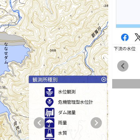
下流の水位
chevron_left
観測所種別
highlight_off
水位観測
危機管理型水位計
ダム諸量
chevron_left
chevron_right
雨量
水質