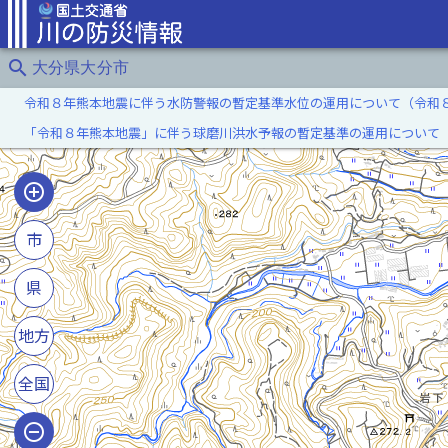
search
大分県大分市
令和８年熊本地震に伴う水防警報の暫定基準水位の運用について（令和
「令和８年熊本地震」に伴う球磨川洪水予報の暫定基準の運用について
市
県
地方
全国