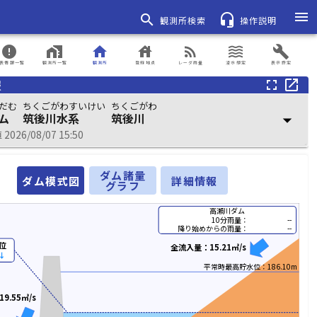
menu
search
headset_mic
観測所検索
操作説明
error
home_work
home
house
rss_feed
waves
build
表情報一覧
観測所一覧
観測所
登録地点
レーダ雨量
浸水想定
表示設定
報
fullscreen
open_in_new
だむ
ちくごがわすいけい
ちくごがわ
ム
筑後川水系
筑後川
arrow_drop_down
026/08/07 15:50
ダム諸量
ダム模式図
詳細情報
グラフ
高瀬川ダム
10分雨量：
--
降り始めからの雨量：
--
位
全流入量：15.21㎥/s
↓
平常時最高貯水位：186.10m
9.55㎥/s