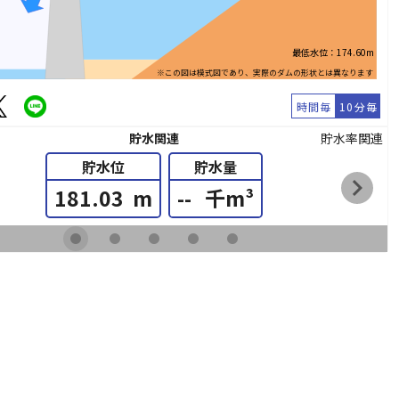
最低水位：174.60m
※この図は模式図であり、実際のダムの形状とは異なります
時間毎
10分毎
貯水関連
貯水率関連
貯水位
貯水量
chevron_right
181.03
m
--
千m³
fiber_manual_record
fiber_manual_record
fiber_manual_record
fiber_manual_record
fiber_manual_record