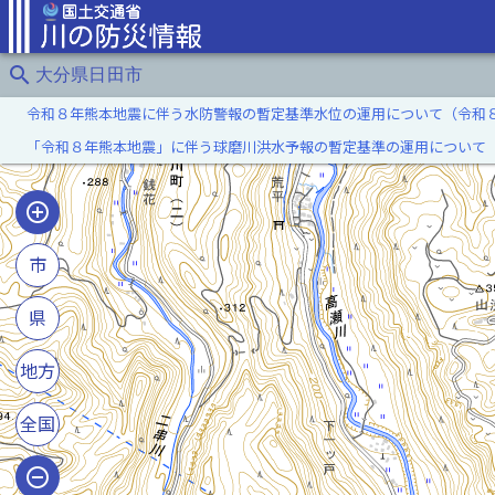
search
大分県日田市
令和８年熊本地震に伴う水防警報の暫定基準水位の運用について（令和
「令和８年熊本地震」に伴う球磨川洪水予報の暫定基準の運用について
市
県
地方
全国