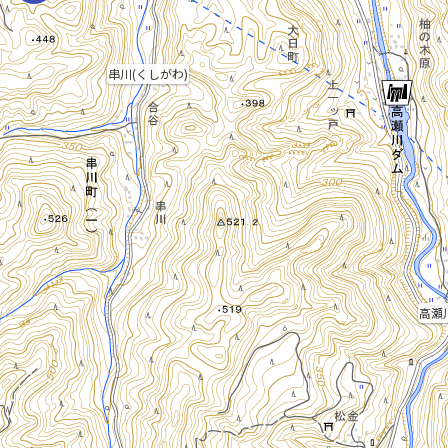
串川(くしがわ)
高瀬