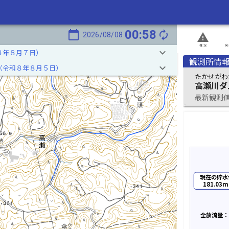
00:58
calendar_today
autorenew
2026/08/08
report_problem
概況
発
keyboard_arrow_down
８年８月７日）
観測所情
keyboard_arrow_down
（令和８年８月５日）
たかせがわ
高瀬川ダ
最新観測値 2
現在の貯水
181.03m
全放流量：1