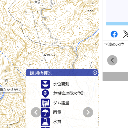
下流の水位
chevron_left
観測所種別
highlight_off
水位観測
川(たかせがわ)
危機管理型水位計
ダム諸量
chevron_left
chevron_right
雨量
水質