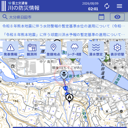
2026/08/09
autorenew
menu
02:01
search
calendar_today
visibility
大分県日田市
令和８年熊本地震に伴う水防警報の暫定基準水位の運用について（令和８年８月７日）
「令和８年熊本地震」に伴う球磨川洪水予報の暫定基準の運用について（令和８年８月５日）
筑後川(ちくごがわ)