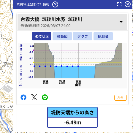
fullscreen
highlight_off
help_outline
危機管理型水位計情報
台霧大橋
筑後川水系
筑後川
arrow_drop_down
最新観測値 2026/08/07 24:00
水位状況
横断図
グラフ
観測値
堤防天端からの高さ[m]
0.0
-2.0
-4.0
-6.0
-8.0
高瀬川(たかせがわ)
-10.0
08/01
08/04
08/07
24:00
24:00
24:00
[最新]
凡例
(くしがわ)
堤防天端からの高さ
-6.49
m
list_alt