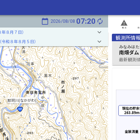
07:20
calendar_today
autorenew
2026/08/08
report_problem
概況
発
keyboard_arrow_down
８年８月７日）
観測所情
keyboard_arrow_down
（令和８年８月５日）
みなみはた
南畑ダム
最新観測値 2
那珂川(なかがわ)
現在の貯水
263.89m
全放流量：