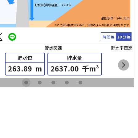
貯水率(利水容量)：72.3%
最低水位：244.30m
※この図は模式図であり、実際のダムの形状とは異なります
時間毎
10分毎
貯水関連
貯水率関連
貯水位
貯水量
chevron_right
263.89
m
2637.00
千m³
fiber_manual_record
fiber_manual_record
fiber_manual_record
fiber_manual_record
fiber_manual_record