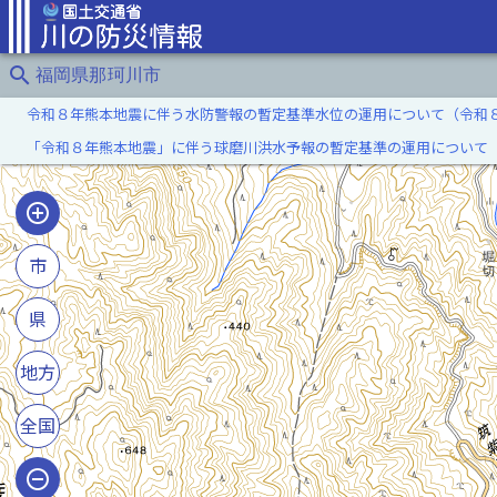
search
福岡県那珂川市
令和８年熊本地震に伴う水防警報の暫定基準水位の運用について（令和
「令和８年熊本地震」に伴う球磨川洪水予報の暫定基準の運用について
市
県
地方
全国