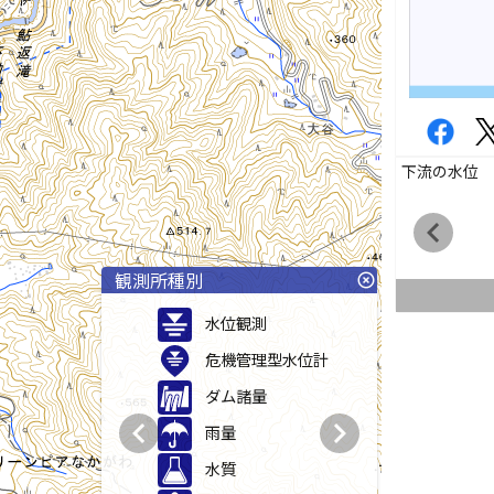
下流の水位
chevron_left
観測所種別
highlight_off
水位観測
危機管理型水位計
ダム諸量
chevron_left
chevron_right
雨量
水質