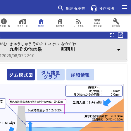
menu
search
headset_mic
観測所検索
操作説明
error
home_work
home
house
rss_feed
waves
build
表情報一覧
観測所一覧
観測所
登録地点
レーダ雨量
浸水想定
表示設定
報
fullscreen
open_in_new
だむ
きゅうしゅうそのたすいけい
なかがわ
九州その他水系
那珂川
arrow_drop_down
026/08/07 22:10
ダム諸量
ダム模式図
詳細情報
グラフ
南畑ダム
10分雨量：
0.0mm
降り始めからの雨量：
0.0mm
位
全流入量：1.47㎥/s
緊急放流(異常洪水時防災操作)判断水位：274.80m
洪水時最高水位：276.20m
洪水貯留準備水位：268.60m
(適用期間：06/01～10/20)
1.61㎥/s