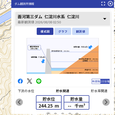
仁淀川(によどがわ)
fullscreen
highlight_off
ダム観測所情報
面河第三ダム
仁淀川水系
仁淀川
arrow_drop_down
最新観測値 2026/08/08 02:50
模式図
グラフ
観測値
現在の貯水位
全流入量：5.02㎥/s
244.25m
↓
洪水時最高水位：250.00m
全放流量：7.30㎥/s
洪水貯留準備水位：246.50m
(適用期間：07/01～10/10)
最低水位：243.30m
※この図は模式図であり、実際のダムの形状とは異なります
時間毎
10分毎
下流の水位
貯水関連
貯水率関連
貯水位
貯水量
chevron_left
chevron_right
244.25
m
--
千m³
list_alt
fiber_manual_record
fiber_manual_record
fiber_manual_record
fiber_manual_record
fiber_manual_record