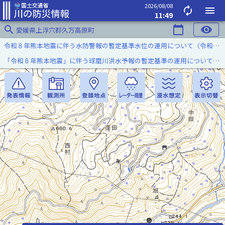
2026/08/08
autorenew
menu
11:49
search
calendar_today
visibility
愛媛県上浮穴郡久万高原町
令和８年熊本地震に伴う水防警報の暫定基準水位の運用について（令和８年８月７日）
「令和８年熊本地震」に伴う球磨川洪水予報の暫定基準の運用について（令和８年８月５日）