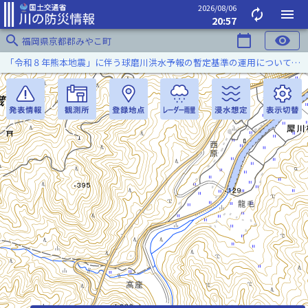
2026/08/06
autorenew
menu
20:57
search
calendar_today
visibility
福岡県京都郡みやこ町
「令和８年熊本地震」に伴う球磨川洪水予報の暫定基準の運用について（令和８年８月５日）