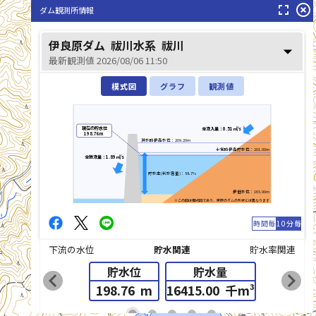
fullscreen
highlight_off
ダム観測所情報
伊良原ダム
祓川水系
祓川
arrow_drop_down
最新観測値 2026/08/06 11:50
模式図
グラフ
観測値
現在の貯水位
全流入量：0.51㎥/s
198.76m
祓川(はらいがわ)
洪水時最高水位：209.20m
平常時最高貯水位：201.00m
全放流量：1.89㎥/s
貯水率(利水容量)：88.7%
最低水位：165.90m
※この図は模式図であり、実際のダムの形状とは異なります
時間毎
10分毎
下流の水位
貯水関連
貯水率関連
貯水位
貯水量
chevron_left
chevron_right
198.76
m
16415.00
千m³
list_alt
fiber_manual_record
fiber_manual_record
fiber_manual_record
fiber_manual_record
fiber_manual_record