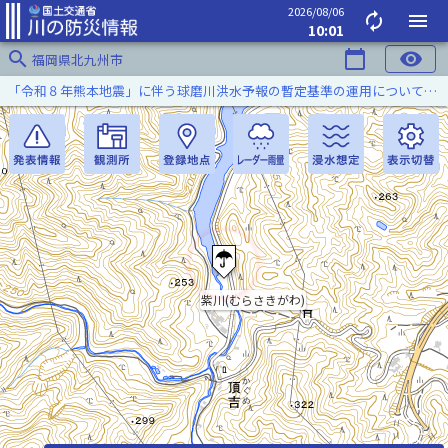
2026/08/06
autorenew
menu
10:01
search
calendar_today
visibility
福岡県北九州市
「令和８年熊本地震」に伴う球磨川洪水予報の暫定基準の運用について（令和８年８月５日）
紫川(むらさきがわ)