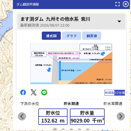
fullscreen
highlight_off
ダム観測所情報
ます渕ダム
九州その他水系
紫川
arrow_drop_down
最新観測値 2026/08/07 22:00
模式図
グラフ
観測値
頂吉
10分雨量：
0.0mm
降り始めからの雨量：
0.0mm
現在の貯水位
全流入量：0.31㎥/s
緊急放流(異常洪水時防災操作)判断水位：159.40m
152.62m
洪水時最高水位：160.00m
平常時最高貯水位：156.80m
全放流量：0.95㎥/s
貯水率(利水容量)：79.6%
最低水位：115.00m
※この図は模式図であり、実際のダムの形状とは異なります
時間毎
10分毎
下流の水位
貯水関連
貯水率関連
貯水位
貯水量
chevron_left
chevron_right
152.62
m
9029.00
千m³
list_alt
fiber_manual_record
fiber_manual_record
fiber_manual_record
fiber_manual_record
fiber_manual_record