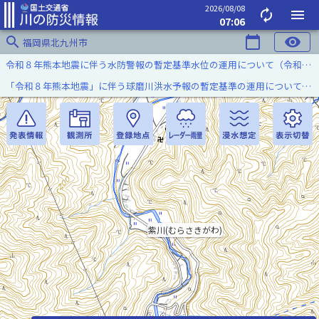
2026/08/08
autorenew
menu
07:06
search
calendar_today
visibility
福岡県北九州市
令和８年熊本地震に伴う水防警報の暫定基準水位の運用について（令和８年８月７日）
「令和８年熊本地震」に伴う球磨川洪水予報の暫定基準の運用について（令和８年８月５日）
紫川(むらさきがわ)