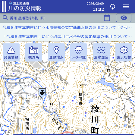
2026/08/09
autorenew
menu
11:32
search
calendar_today
visibility
香川県綾歌郡綾川町
令和８年熊本地震に伴う水防警報の暫定基準水位の運用について（令和８年８月７日）
「令和８年熊本地震」に伴う球磨川洪水予報の暫定基準の運用について（令和８年８月５日）