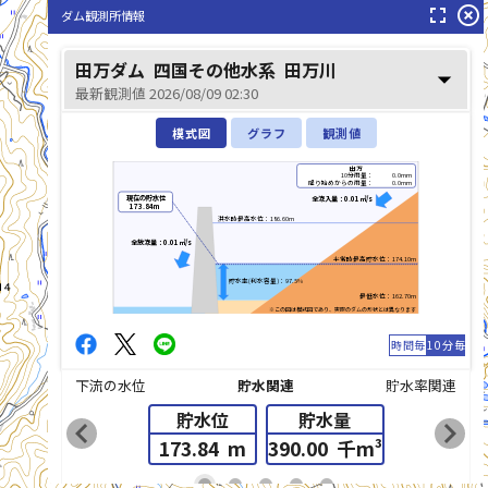
fullscreen
highlight_off
ダム観測所情報
田万ダム
四国その他水系
田万川
arrow_drop_down
最新観測値 2026/08/09 02:30
模式図
グラフ
観測値
田万
10分雨量：
0.0mm
降り始めからの雨量：
0.0mm
現在の貯水位
全流入量：0.01㎥/s
173.84m
洪水時最高水位：186.60m
全放流量：0.01㎥/s
平常時最高貯水位：174.10m
貯水率(利水容量)：97.5%
最低水位：162.70m
※この図は模式図であり、実際のダムの形状とは異なります
時間毎
10分毎
下流の水位
貯水関連
貯水率関連
貯水位
貯水量
chevron_left
chevron_right
173.84
m
390.00
千m³
list_alt
fiber_manual_record
fiber_manual_record
fiber_manual_record
fiber_manual_record
fiber_manual_record