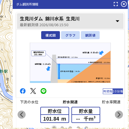
fullscreen
highlight_off
ダム観測所情報
生見川ダム
錦川水系
生見川
arrow_drop_down
最新観測値 2026/08/06 15:50
模式図
グラフ
観測値
現在の貯水位
全流入量：0.83㎥/s
101.84m
洪水時最高水位：117.00m
平常時最高貯水位：103.00m
全放流量：1.14㎥/s
貯水率(利水容量)：94.8%
最低水位：62.00m
※この図は模式図であり、実際のダムの形状とは異なります
時間毎
10分毎
下流の水位
貯水関連
貯水率関連
貯水位
貯水量
chevron_left
chevron_right
101.84
m
--
千m³
list_alt
fiber_manual_record
fiber_manual_record
fiber_manual_record
fiber_manual_record
fiber_manual_record