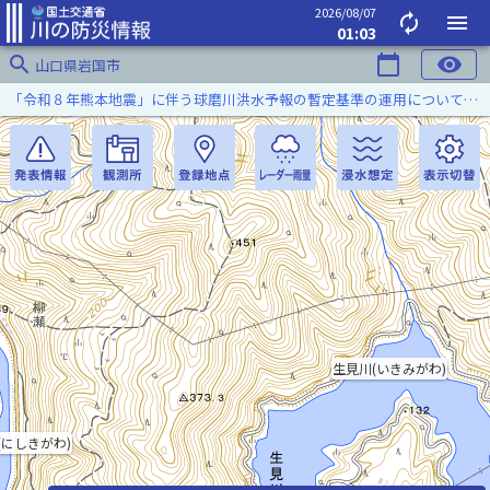
2026/08/07
autorenew
menu
01:03
search
calendar_today
visibility
山口県岩国市
「令和８年熊本地震」に伴う球磨川洪水予報の暫定基準の運用について（令和８年８月５日）
生見川(いきみがわ)
(にしきがわ)