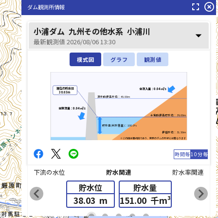
fullscreen
highlight_off
ダム観測所情報
小浦ダム
九州その他水系
小浦川
arrow_drop_down
最新観測値 2026/08/06 13:30
模式図
グラフ
観測値
現在の貯水位
全流入量：0.04㎥/s
38.03m
洪水時最高水位：45.00m
全放流量：0.04㎥/s
小浦川(こうらがわ)
平常時最高貯水位：38.00m
貯水率(利水容量)：100.0%
最低水位：31.50m
※この図は模式図であり、実際のダムの形状とは異なります
時間毎
10分毎
下流の水位
貯水関連
貯水率関連
貯水位
貯水量
chevron_left
chevron_right
38.03
m
151.00
千m³
list_alt
fiber_manual_record
fiber_manual_record
fiber_manual_record
fiber_manual_record
fiber_manual_record