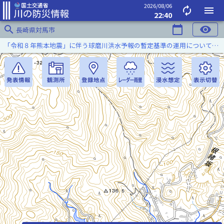
2026/08/06
autorenew
menu
22:40
search
calendar_today
visibility
長崎県対馬市
「令和８年熊本地震」に伴う球磨川洪水予報の暫定基準の運用について（令和８年８月５日）