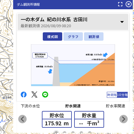
fullscreen
highlight_off
ダム観測所情報
古田川(ふるたがわ)
一の木ダム
紀の川水系
古田川
arrow_drop_down
最新観測値 2026/08/09 08:20
模式図
グラフ
観測値
現在の貯水位
全流入量：0.05㎥/s
175.92m
平常時最高貯水位：178.30m
全放流量：0.08㎥/s
最低水位：162.90m
※この図は模式図であり、実際のダムの形状とは異なります
時間毎
10分毎
下流の水位
貯水関連
貯水率関連
貯水位
貯水量
chevron_left
chevron_right
175.92
m
--
千m³
list_alt
fiber_manual_record
fiber_manual_record
fiber_manual_record
fiber_manual_record
fiber_manual_record