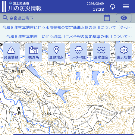
2026/08/09
autorenew
menu
17:28
search
calendar_today
visibility
奈良県五條市
令和８年熊本地震に伴う水防警報の暫定基準水位の運用について（令和８年８月７日）
「令和８年熊本地震」に伴う球磨川洪水予報の暫定基準の運用について（令和８年８月５日）
八幡川(はちまんがわ)