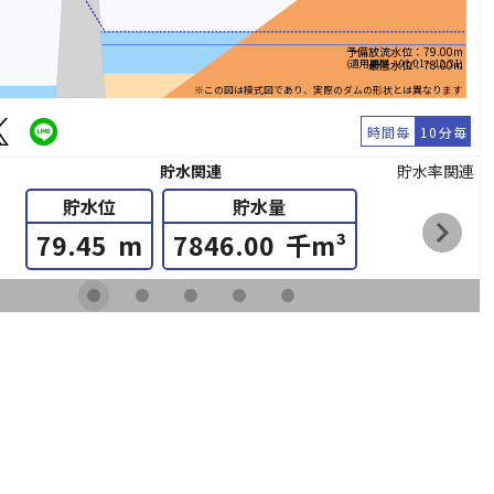
予備放流水位：79.00m
(適用期間：01/01～12/31)
最低水位：78.00m
※この図は模式図であり、実際のダムの形状とは異なります
時間毎
10分毎
貯水関連
貯水率関連
貯水位
貯水量
chevron_right
79.45
m
7846.00
千m³
fiber_manual_record
fiber_manual_record
fiber_manual_record
fiber_manual_record
fiber_manual_record