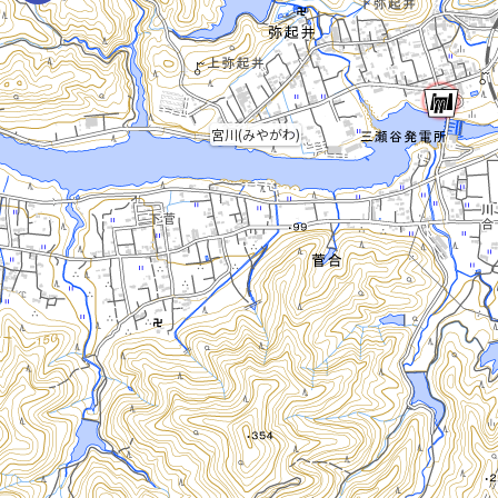
宮川(みやがわ)