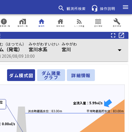
menu
search
headset_mic
観測所検索
操作説明
error
home_work
home
house
rss_feed
waves
build
表情報一覧
観測所一覧
観測所
登録地点
レーダ雨量
浸水想定
表示設定
報
fullscreen
open_in_new
む（はつでん）
みやがわすいけい
みやがわ
ム（発電）
宮川水系
宮川
arrow_drop_down
026/08/09 10:00
ダム諸量
ダム模式図
詳細情報
グラフ
位
全流入量：5.99㎥/s
洪水時最高水位：83.00m
平常時最高貯水位：83.00m
0.00㎥/s