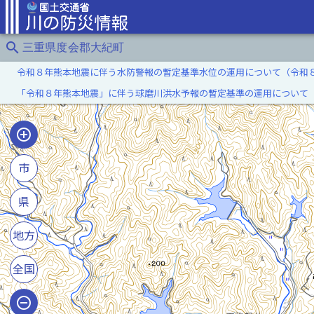
search
三重県度会郡大紀町
令和８年熊本地震に伴う水防警報の暫定基準水位の運用について（令和
「令和８年熊本地震」に伴う球磨川洪水予報の暫定基準の運用について
市
県
地方
全国