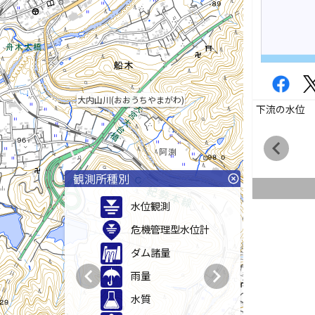
大内山川(おおうちやまがわ)
下流の水位
chevron_left
観測所種別
highlight_off
水位観測
危機管理型水位計
ダム諸量
chevron_left
chevron_right
雨量
水質