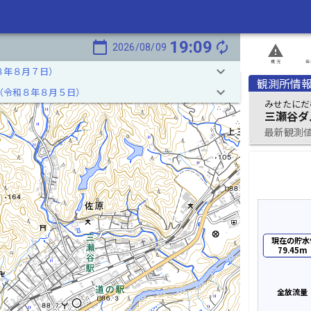
19:09
calendar_today
autorenew
2026/08/09
report_problem
概況
発
keyboard_arrow_down
８年８月７日）
観測所情
keyboard_arrow_down
（令和８年８月５日）
みせたにだ
三瀬谷ダ
最新観測値 2
現在の貯水
79.45m
全放流量：