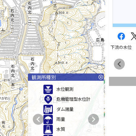
下流の水位
chevron_left
観測所種別
highlight_off
水位観測
けがわ)
危機管理型水位計
ダム諸量
chevron_left
chevron_right
雨量
水質