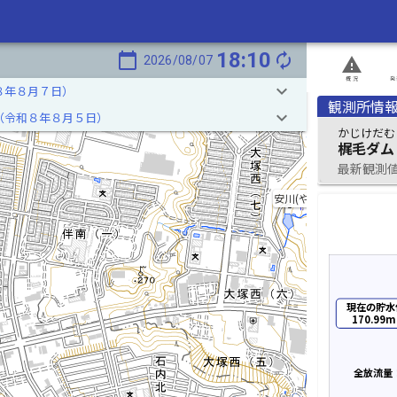
18:10
calendar_today
autorenew
2026/08/07
report_problem
概況
発
keyboard_arrow_down
８年８月７日）
観測所情
keyboard_arrow_down
（令和８年８月５日）
かじけだむ
梶毛ダム
最新観測値 2
安川(やすかわ)
現在の貯水
170.99m
全放流量：