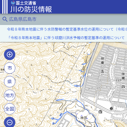
search
広島県広島市
令和８年熊本地震に伴う水防警報の暫定基準水位の運用について（令和
「令和８年熊本地震」に伴う球磨川洪水予報の暫定基準の運用について
市
県
地方
全国