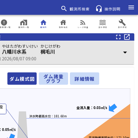
menu
search
headset_mic
観測所検索
操作説明
error
home_work
home
house
rss_feed
waves
build
表情報一覧
観測所一覧
観測所
登録地点
レーダ雨量
浸水想定
表示設定
報
fullscreen
open_in_new
やはたがわすいけい
かじけがわ
八幡川水系
梶毛川
arrow_drop_down
026/08/07 09:00
ダム諸量
ダム模式図
詳細情報
グラフ
位
全流入量：0.03㎥/s
洪水時最高水位：181.60m
0.05㎥/s
平常時最高貯水位：171.10m