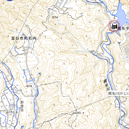
梶毛川(かじ