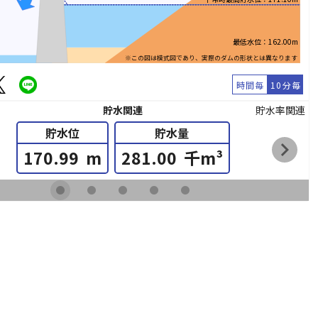
最低水位：162.00m
※この図は模式図であり、実際のダムの形状とは異なります
時間毎
10分毎
貯水関連
貯水率関連
貯水位
貯水量
chevron_right
170.99
m
281.00
千m³
fiber_manual_record
fiber_manual_record
fiber_manual_record
fiber_manual_record
fiber_manual_record