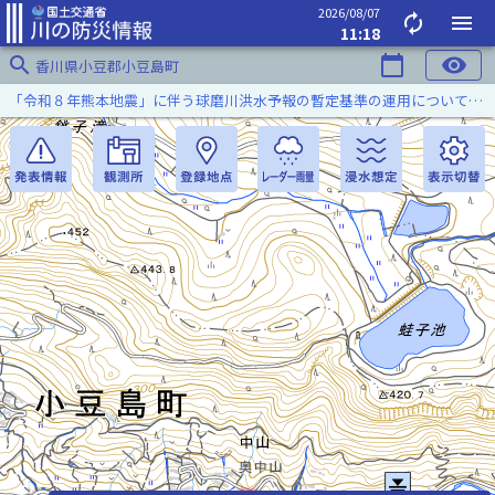
2026/08/07
autorenew
menu
11:18
search
calendar_today
visibility
香川県小豆郡小豆島町
「令和８年熊本地震」に伴う球磨川洪水予報の暫定基準の運用について（令和８年８月５日）