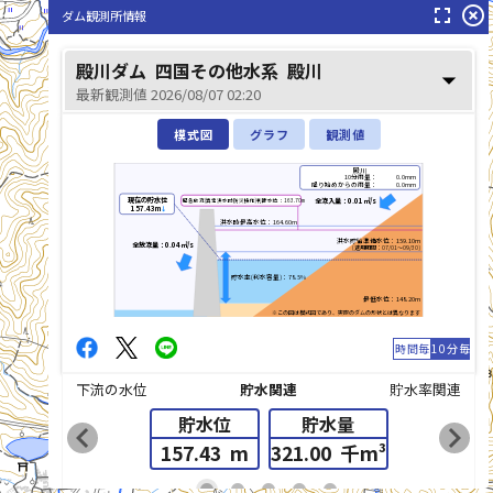
fullscreen
highlight_off
ダム観測所情報
殿川ダム
四国その他水系
殿川
arrow_drop_down
最新観測値 2026/08/07 02:20
模式図
グラフ
観測値
殿川
10分雨量：
0.0mm
降り始めからの雨量：
0.0mm
現在の貯水位
全流入量：0.01㎥/s
緊急放流(異常洪水時防災操作)判断水位：163.70m
157.43m
↓
洪水時最高水位：164.60m
洪水貯留準備水位：159.10m
全放流量：0.04㎥/s
(適用期間：07/01～09/30)
貯水率(利水容量)：78.5%
最低水位：148.20m
※この図は模式図であり、実際のダムの形状とは異なります
時間毎
10分毎
下流の水位
貯水関連
貯水率関連
貯水位
貯水量
chevron_left
chevron_right
157.43
m
321.00
千m³
list_alt
fiber_manual_record
fiber_manual_record
fiber_manual_record
fiber_manual_record
fiber_manual_record