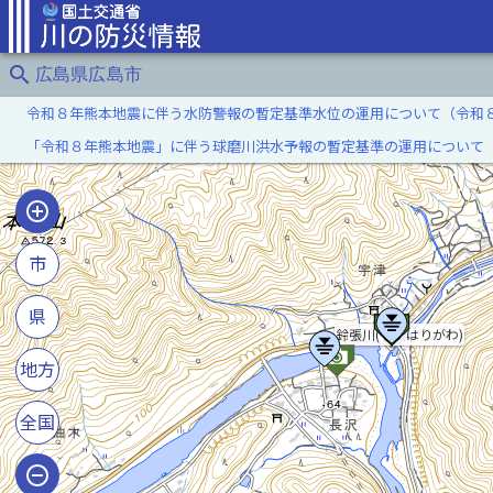
search
広島県広島市
令和８年熊本地震に伴う水防警報の暫定基準水位の運用について（令和
「令和８年熊本地震」に伴う球磨川洪水予報の暫定基準の運用について
市
県
鈴張川(すずはりがわ)
地方
全国