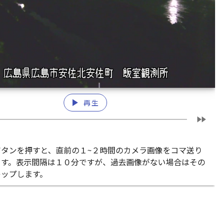
play_arrow
再生
fast_forward
ボタンを押すと、直前の１~２時間のカメラ画像をコマ送り
ます。表示間隔は１０分ですが、過去画像がない場合はその
キップします。