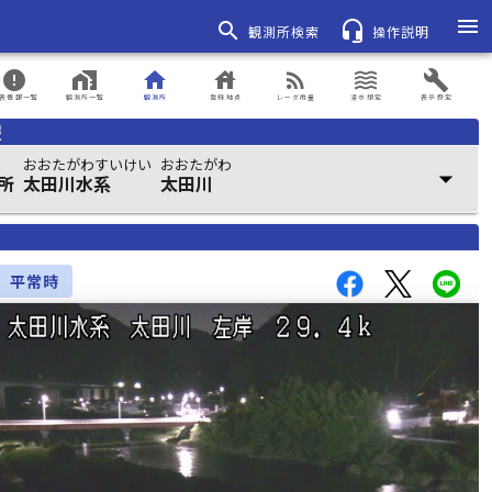
menu
search
headset_mic
観測所検索
操作説明
error
home_work
home
house
rss_feed
waves
build
表情報一覧
観測所一覧
観測所
登録地点
レーダ雨量
浸水想定
表示設定
報
おおたがわすいけい
おおたがわ
arrow_drop_down
所
太田川水系
太田川
平常時