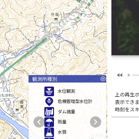
fast_rewind
観測所種別
highlight_off
水位観測
上の再生
おたがわ)
危機管理型水位計
表示でき
時刻をス
ダム諸量
chevron_left
chevron_right
雨量
水質