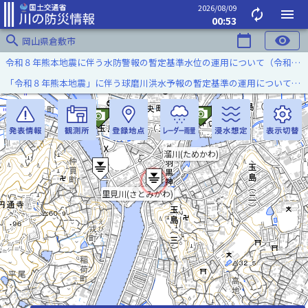
2026/08/09
autorenew
menu
00:53
search
calendar_today
visibility
岡山県倉敷市
令和８年熊本地震に伴う水防警報の暫定基準水位の運用について（令和８年８月７日）
「令和８年熊本地震」に伴う球磨川洪水予報の暫定基準の運用について（令和８年８月５日）
溜川(ためかわ)
里見川(さとみがわ)