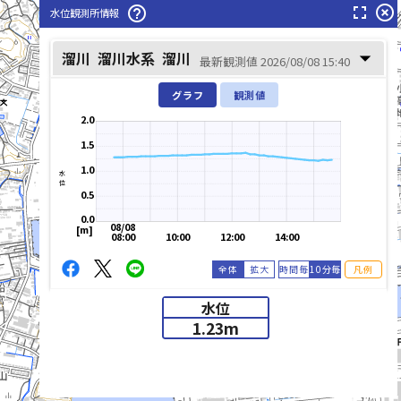
fullscreen
highlight_off
help_outline
水位観測所情報
arrow_drop_down
溜川
溜川水系
溜川
最新観測値 2026/08/08 15:40
グラフ
観測値
2.0
1.5
1.0
水位
0.5
0.0
08/08
[m]
08:00
10:00
12:00
14:00
全体
拡大
時間毎
10分毎
凡例
水位
1.23
m
list_alt