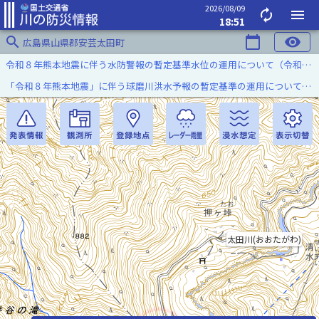
2026/08/09
autorenew
menu
18:51
search
calendar_today
visibility
広島県山県郡安芸太田町
令和８年熊本地震に伴う水防警報の暫定基準水位の運用について（令和８年８月７日）
「令和８年熊本地震」に伴う球磨川洪水予報の暫定基準の運用について（令和８年８月５日）
太田川(おおたがわ)