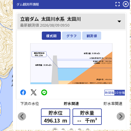
fullscreen
highlight_off
ダム観測所情報
立岩ダム
太田川水系
太田川
arrow_drop_down
最新観測値 2026/08/09 09:50
模式図
グラフ
観測値
現在の貯水位
全流入量：0.00㎥/s
496.13m
平常時最高貯水位：507.67m
予備放流水位：506.05m
(適用期間：01/01～12/31)
全放流量：0.00㎥/s
最低水位：479.67m
※この図は模式図であり、実際のダムの形状とは異なります
時間毎
10分毎
下流の水位
貯水関連
貯水率関連
貯水位
貯水量
chevron_left
chevron_right
496.13
m
--
千m³
list_alt
fiber_manual_record
fiber_manual_record
fiber_manual_record
fiber_manual_record
fiber_manual_record