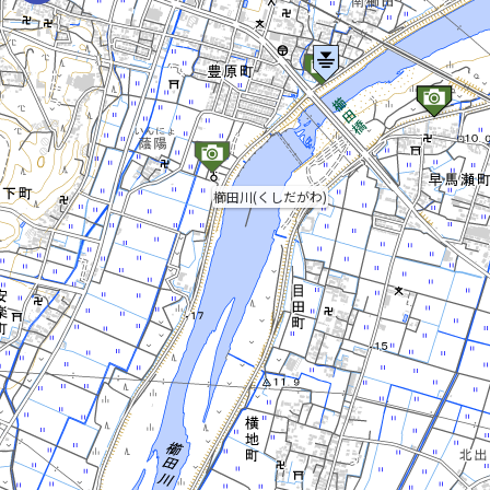
櫛田川(くしだがわ)