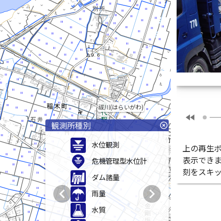
祓川(はらいがわ)
fast_rewind
観測所種別
highlight_off
水位観測
上の再生
表示でき
危機管理型水位計
刻をスキ
ダム諸量
chevron_left
chevron_right
雨量
水質