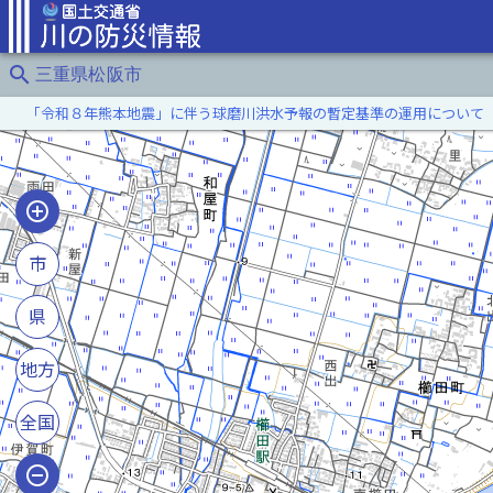
search
三重県松阪市
「令和８年熊本地震」に伴う球磨川洪水予報の暫定基準の運用について
市
県
地方
全国