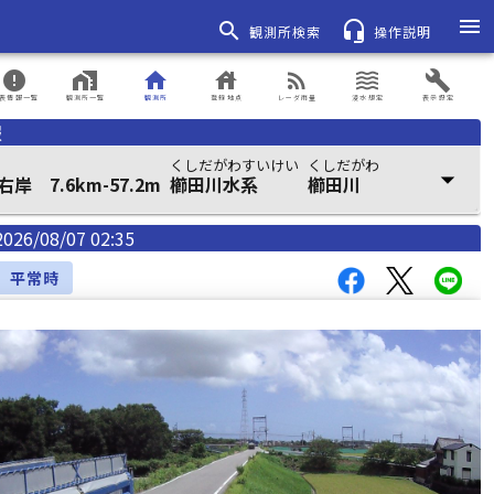
menu
search
headset_mic
観測所検索
操作説明
error
home_work
home
house
rss_feed
waves
build
表情報一覧
観測所一覧
観測所
登録地点
レーダ雨量
浸水想定
表示設定
報
くしだがわすいけい
くしだがわ
arrow_drop_down
岸 7.6km-57.2m
櫛田川水系
櫛田川
2026/08/07 02:35
平常時