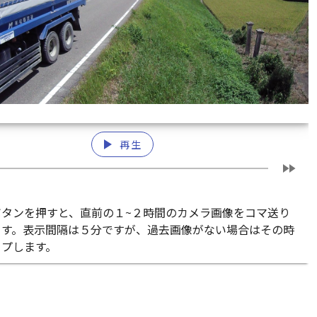
play_arrow
再生
fast_forward
ボタンを押すと、直前の１~２時間のカメラ画像をコマ送り
ます。表示間隔は５分ですが、過去画像がない場合はその時
ップします。