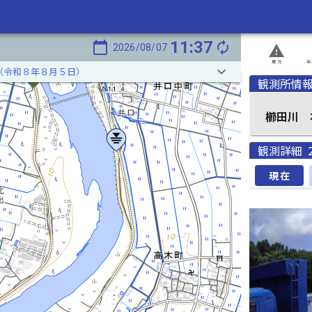
11:37
calendar_today
autorenew
2026/08/07
report_problem
概況
発
keyboard_arrow_down
（令和８年８月５日）
観測所情
櫛田川 右
観測詳細
現在