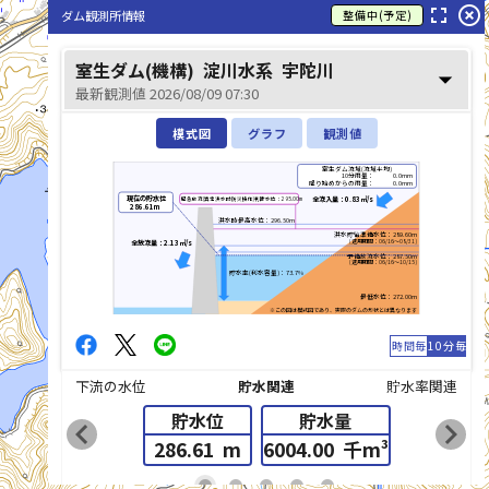
fullscreen
highlight_off
ダム観測所情報
整備中(予定)
室生ダム(機構)
淀川水系
宇陀川
arrow_drop_down
最新観測値 2026/08/09 07:30
模式図
グラフ
観測値
宇陀川(うだがわ)
室生ダム流域(流域平均)
10分雨量：
0.0mm
降り始めからの雨量：
0.0mm
現在の貯水位
全流入量：0.83㎥/s
緊急放流(異常洪水時防災操作)判断水位：295.00m
286.61m
洪水時最高水位：296.50m
洪水貯留準備水位：289.60m
(適用期間：06/16～08/31)
全放流量：2.13㎥/s
予備放流水位：287.50m
(適用期間：06/16～10/15)
貯水率(利水容量)：73.7%
最低水位：272.00m
※この図は模式図であり、実際のダムの形状とは異なります
時間毎
10分毎
下流の水位
貯水関連
貯水率関連
貯水位
貯水量
chevron_left
chevron_right
286.61
m
6004.00
千m³
list_alt
fiber_manual_record
fiber_manual_record
fiber_manual_record
fiber_manual_record
fiber_manual_record