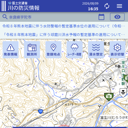
2026/08/09
autorenew
menu
16:35
search
calendar_today
visibility
奈良県宇陀市
令和８年熊本地震に伴う水防警報の暫定基準水位の運用について（令和８年８月７日）
「令和８年熊本地震」に伴う球磨川洪水予報の暫定基準の運用について（令和８年８月５日）
室生川(むろうがわ