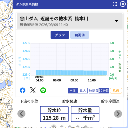
fullscreen
highlight_off
ダム観測所情報
谷山ダム
近畿その他水系
楠本川
arrow_drop_down
最新観測値 2026/08/09 11:40
グラフ
観測値
127.0
8.0
126.5
6.0
全流入・
126.0
4.0
貯水位
放流量
125.5
2.0
125.0
0.0
08/09
[m]
[㎥/s]
04:00
06:00
08:00
10:00
全体
拡大
時間毎
10分毎
凡例
下流の水位
貯水関連
貯水率関連
貯水位
貯水量
chevron_left
chevron_right
125.28
m
--
千m³
list_alt
fiber_manual_record
fiber_manual_record
fiber_manual_record
fiber_manual_record
fiber_manual_record