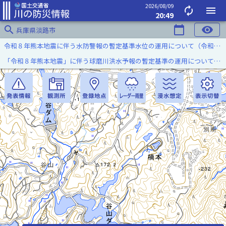
2026/08/09
autorenew
menu
20:49
search
calendar_today
visibility
兵庫県淡路市
令和８年熊本地震に伴う水防警報の暫定基準水位の運用について（令和８年８月７日）
「令和８年熊本地震」に伴う球磨川洪水予報の暫定基準の運用について（令和８年８月５日）