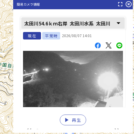
fullscreen
highlight_off
簡易カメラ情報
arrow_drop_down
太田川54.6ｋｍ右岸
太田川水系
太田川
現在
平常時
2026/08/07 14:01
太田川(おおたがわ)
play_arrow
再生
list_alt
fast_rewind
fast_forward