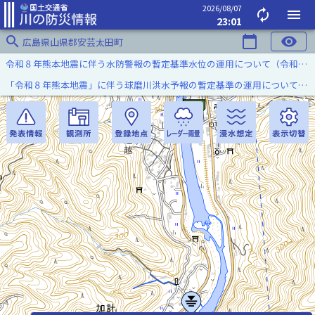
2026/08/07
autorenew
menu
23:01
search
calendar_today
visibility
広島県山県郡安芸太田町
令和８年熊本地震に伴う水防警報の暫定基準水位の運用について（令和８年８月７日）
「令和８年熊本地震」に伴う球磨川洪水予報の暫定基準の運用について（令和８年８月５日）