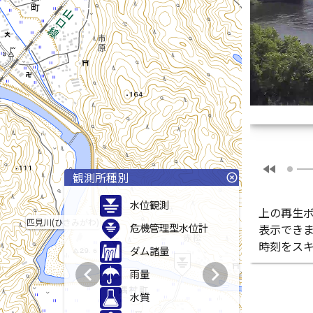
fast_rewind
観測所種別
highlight_off
水位観測
上の再生
匹見川(ひきみがわ)
危機管理型水位計
表示でき
時刻をス
ダム諸量
chevron_left
chevron_right
雨量
水質