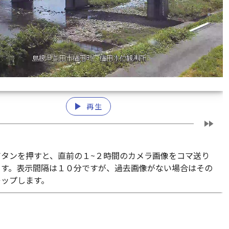
play_arrow
再生
fast_forward
ボタンを押すと、直前の１~２時間のカメラ画像をコマ送り
ます。表示間隔は１０分ですが、過去画像がない場合はその
キップします。