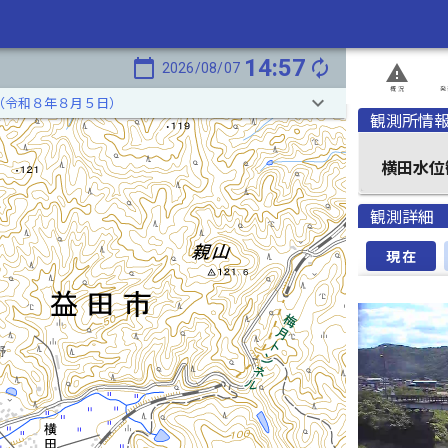
14:57
calendar_today
autorenew
2026/08/07
report_problem
概況
発
keyboard_arrow_down
（令和８年８月５日）
観測所情
横田水位
観測詳細
現在