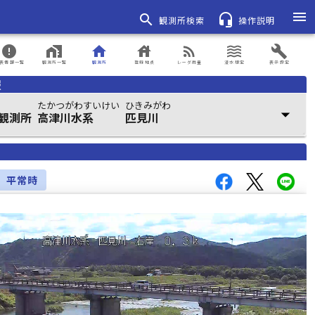
menu
search
headset_mic
観測所検索
操作説明
error
home_work
home
house
rss_feed
waves
build
表情報一覧
観測所一覧
観測所
登録地点
レーダ雨量
浸水想定
表示設定
報
たかつがわすいけい
ひきみがわ
arrow_drop_down
観測所
高津川水系
匹見川
平常時