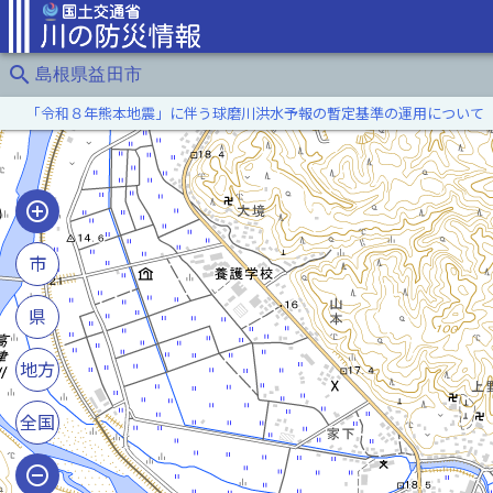
search
島根県益田市
「令和８年熊本地震」に伴う球磨川洪水予報の暫定基準の運用について
市
県
地方
全国