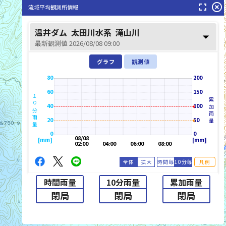
fullscreen
highlight_off
流域平均観測所情報
温井ダム
太田川水系
滝山川
arrow_drop_down
最新観測値 2026/08/08 09:00
グラフ
観測値
80
200
60
150
１０分雨量
累加雨量
滝山川(たきやまがわ)
40
100
20
50
0
0
08/08
[mm]
[mm]
02:00
04:00
06:00
08:00
全体
拡大
時間毎
10分毎
凡例
時間雨量
10分雨量
累加雨量
閉局
閉局
閉局
list_alt