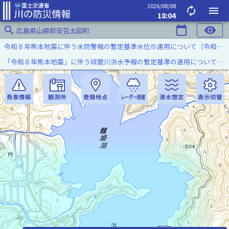
2026/08/08
autorenew
menu
18:04
search
calendar_today
visibility
広島県山県郡安芸太田町
令和８年熊本地震に伴う水防警報の暫定基準水位の運用について（令和８年８月７日）
「令和８年熊本地震」に伴う球磨川洪水予報の暫定基準の運用について（令和８年８月５日）