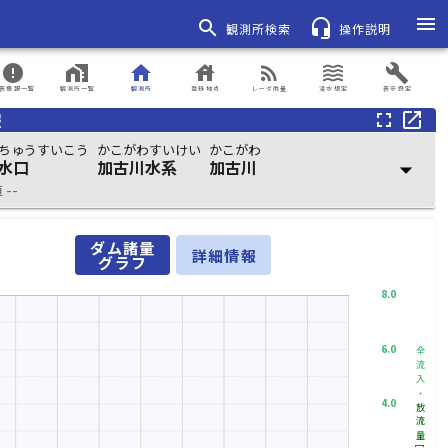
menu
search
headset_mic
観測所検索
操作説明
error
home_work
home
house
rss_feed
waves
build
表情報一覧
観測所一覧
観測所
登録地点
レーダ雨量
浸水想定
表示設定
報
fullscreen
open_in_new
ちゅうすいこう
かこがわすいけい
かこがわ
水口
加古川水系
加古川
arrow_drop_down
--
ダム諸量
詳細情報
グラフ
8.0
6.0
全流入・
4.0
放流量