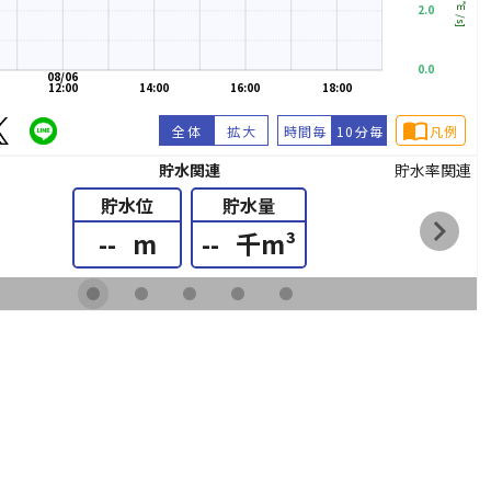
[㎥/s]
2.0
0.0
08/06
12:00
14:00
16:00
18:00
import_contacts
全体
拡大
時間毎
10分毎
凡例
貯水関連
貯水率関連
貯水位
貯水量
chevron_right
--
m
--
千m³
fiber_manual_record
fiber_manual_record
fiber_manual_record
fiber_manual_record
fiber_manual_record