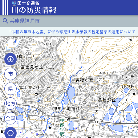
search
兵庫県神戸市
「令和８年熊本地震」に伴う球磨川洪水予報の暫定基準の運用について
市
県
地方
全国