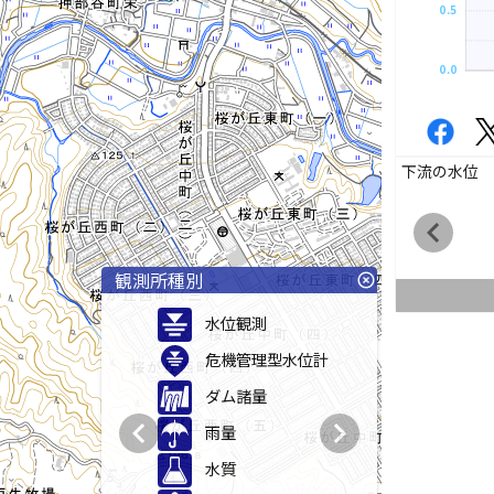
0.5
0.0
下流の水位
chevron_left
観測所種別
highlight_off
水位観測
危機管理型水位計
ダム諸量
chevron_left
chevron_right
雨量
水質