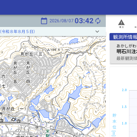
03:42
calendar_today
autorenew
2026/08/07
report_problem
概況
発
keyboard_arrow_down
（令和８年８月５日）
観測所情
あかしがわ
明石川注
最新観測値 
2.0
1.5
貯水位[m]
1.0