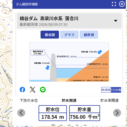
fullscreen
highlight_off
ダム観測所情報
槙谷ダム
高梁川水系
落合川
arrow_drop_down
最新観測値 2026/08/09 07:30
模式図
グラフ
観測値
現在の貯水位
全流入量：0.02㎥/s
178.54m
洪水時最高水位：190.62m
全放流量：0.23㎥/s
平常時最高貯水位：182.00m
最低水位：167.50m
※この図は模式図であり、実際のダムの形状とは異なります
時間毎
10分毎
下流の水位
貯水関連
貯水率関連
貯水位
貯水量
chevron_left
chevron_right
178.54
m
756.00
千m³
list_alt
fiber_manual_record
fiber_manual_record
fiber_manual_record
fiber_manual_record
fiber_manual_record