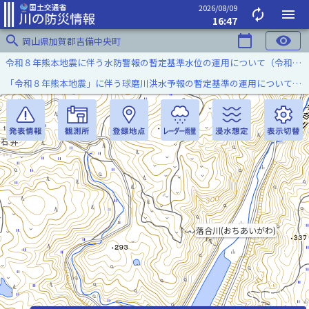
2026/08/09
autorenew
menu
16:47
search
calendar_today
visibility
岡山県加賀郡吉備中央町
令和８年熊本地震に伴う水防警報の暫定基準水位の運用について（令和８年８月７日）
「令和８年熊本地震」に伴う球磨川洪水予報の暫定基準の運用について（令和８年８月５日）
落合川(おちあいがわ)