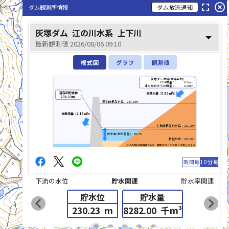
fullscreen
highlight_off
ダム観測所情報
ダム放流通知
灰塚ダム
江の川水系
上下川
arrow_drop_down
最新観測値 2026/08/06 09:10
模式図
グラフ
観測値
灰塚ダム流域(流域平均)
10分雨量：
0.0mm
降り始めからの雨量：
0.0mm
現在の貯水位
全流入量：0.90㎥/s
230.23m
洪水時最高水位：247.30m
全放流量：2.19㎥/s
平常時最高貯水位：231.20m
貯水率(利水容量)：85.3%
最低水位：222.70m
※この図は模式図であり、実際のダムの形状とは異なります
時間毎
10分毎
下流の水位
貯水関連
貯水率関連
貯水位
貯水量
chevron_left
chevron_right
230.23
m
8282.00
千m³
list_alt
fiber_manual_record
fiber_manual_record
fiber_manual_record
fiber_manual_record
fiber_manual_record