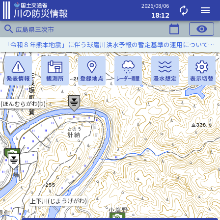
2026/08/06
autorenew
menu
18:12
search
calendar_today
visibility
広島県三次市
「令和８年熊本地震」に伴う球磨川洪水予報の暫定基準の運用について（令和８年８月５日）
(かりやだにがわ)
(ほんむらがわ)
上下川(じようげがわ)