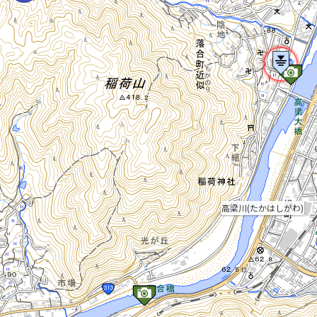
高梁川(たかはしがわ)