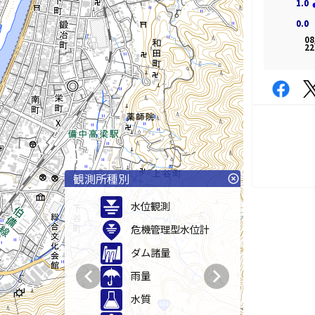
1.0
1.0
0.0
0.0
08
22
観測所種別
highlight_off
水位観測
危機管理型水位計
ダム諸量
chevron_left
chevron_right
雨量
水質