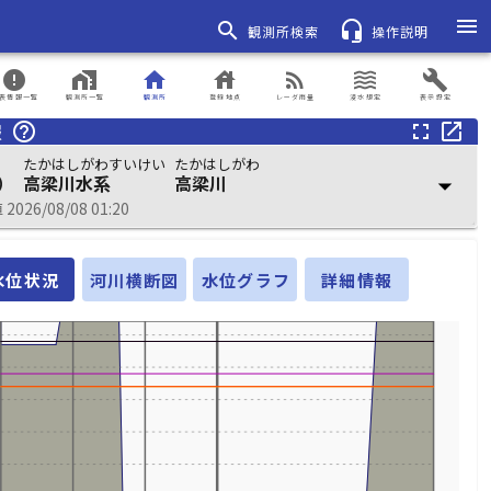
menu
search
headset_mic
観測所検索
操作説明
error
home_work
home
house
rss_feed
waves
build
表情報一覧
観測所一覧
観測所
登録地点
レーダ雨量
浸水想定
表示設定
報
help_outline
fullscreen
open_in_new
たかはしがわすいけい
たかはしがわ
）
高梁川水系
高梁川
arrow_drop_down
026/08/08 01:20
水位状況
河川横断図
水位グラフ
詳細情報