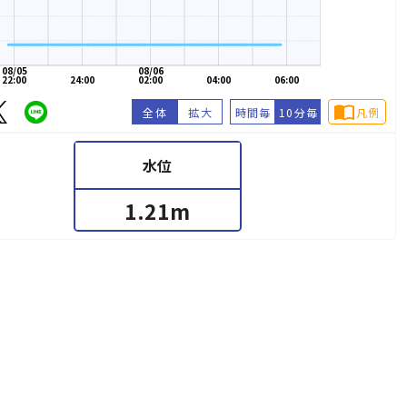
08/05
08/06
22:00
24:00
02:00
04:00
06:00
import_contacts
全体
拡大
時間毎
10分毎
凡例
水位
1.21
m