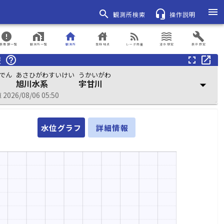
menu
search
headset_mic
観測所検索
操作説明
error
home_work
home
house
rss_feed
waves
build
表情報一覧
観測所一覧
観測所
登録地点
レーダ雨量
浸水想定
表示設定
報
help_outline
fullscreen
open_in_new
でん
あさひがわすいけい
うかいがわ
旭川水系
宇甘川
arrow_drop_down
026/08/06 05:50
水位グラフ
詳細情報