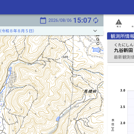
15:07
calendar_today
autorenew
2026/08/06
report_problem
概況
発
keyboard_arrow_down
（令和８年８月５日）
観測所情
くたにしん
九谷新田
最新観測値 2
3.0
2.5
水位[m]
2.0