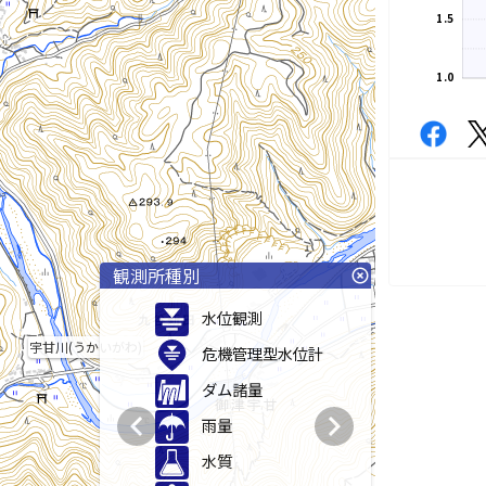
1.5
1.0
観測所種別
highlight_off
水位観測
宇甘川(うかいがわ)
危機管理型水位計
ダム諸量
chevron_left
chevron_right
雨量
水質