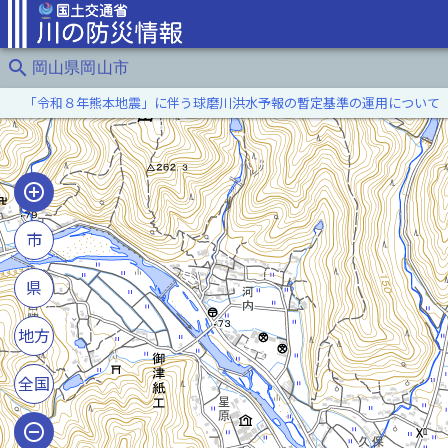
search
岡山県岡山市
「令和８年熊本地震」に伴う球磨川洪水予報の暫定基準の運用について
市
県
地方
全国