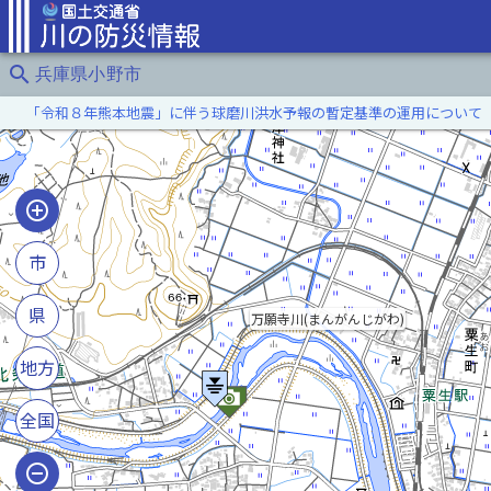
search
兵庫県小野市
「令和８年熊本地震」に伴う球磨川洪水予報の暫定基準の運用について
市
県
万願寺川(まんがんじがわ)
地方
全国