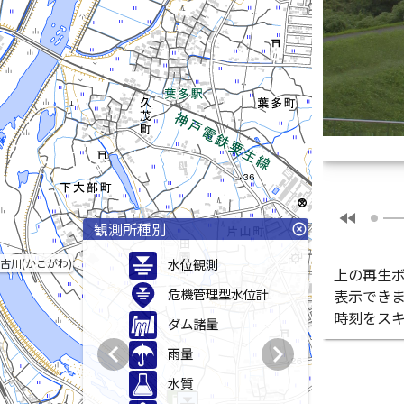
fast_rewind
観測所種別
highlight_off
水位観測
古川(かこがわ)
上の再生
危機管理型水位計
表示でき
時刻をス
ダム諸量
chevron_left
chevron_right
雨量
水質