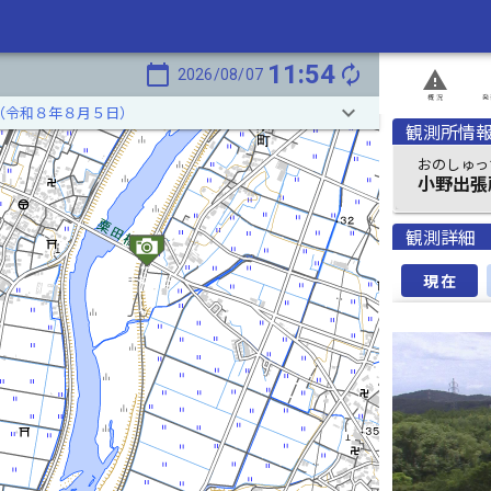
11:54
calendar_today
autorenew
2026/08/07
report_problem
概況
発
keyboard_arrow_down
（令和８年８月５日）
観測所情
おのしゅっ
小野出張
観測詳細
現在