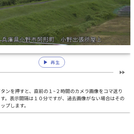
play_arrow
再生
fast_forward
ボタンを押すと、直前の１~２時間のカメラ画像をコマ送り
ます。表示間隔は１０分ですが、過去画像がない場合はその
キップします。