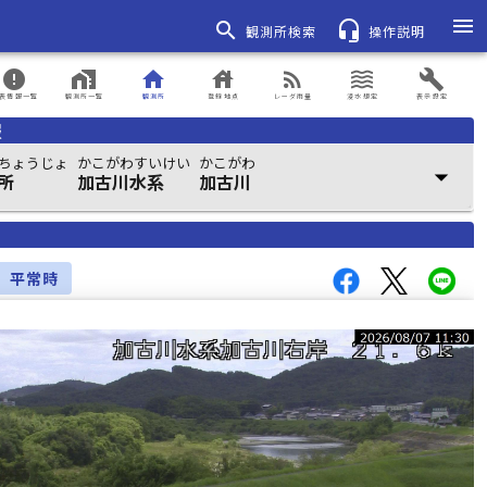
menu
search
headset_mic
観測所検索
操作説明
error
home_work
home
house
rss_feed
waves
build
表情報一覧
観測所一覧
観測所
登録地点
レーダ雨量
浸水想定
表示設定
報
ちょうじょ
かこがわすいけい
かこがわ
arrow_drop_down
所
加古川水系
加古川
平常時