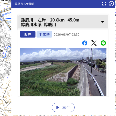
鈴鹿川(すずかがわ)
fullscreen
highlight_off
簡易カメラ情報
鈴鹿川 左岸 20.8km+45.0m
arrow_drop_down
鈴鹿川水系
鈴鹿川
現在
平常時
2026/08/07 03:30
play_arrow
再生
list_alt