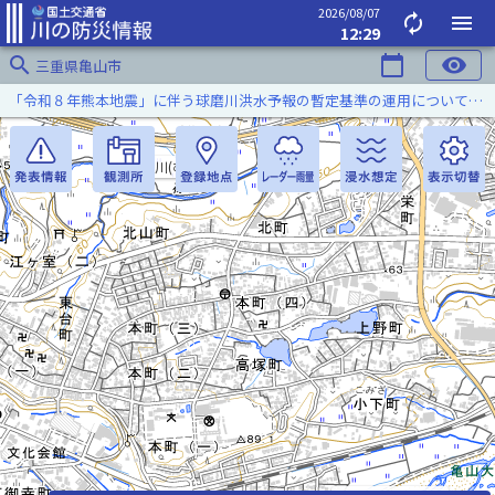
2026/08/07
autorenew
menu
12:29
search
calendar_today
visibility
三重県亀山市
「令和８年熊本地震」に伴う球磨川洪水予報の暫定基準の運用について（令和８年８月５日）
椋川(むくがわ)