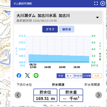
fullscreen
highlight_off
ダム観測所情報
大川瀬ダム
加古川水系
加古川
arrow_drop_down
最新観測値 2026/08/10 19:40
グラフ
観測値
171.0
8.0
170.5
6.0
全流入・
170.0
4.0
貯水位
放流量
169.5
2.0
169.0
0.0
08/10
[m]
[㎥/s]
12:00
14:00
16:00
18:00
全体
拡大
時間毎
10分毎
凡例
下流の水位
貯水関連
貯水率関連
貯水位
貯水量
chevron_left
chevron_right
169.51
m
--
千m³
list_alt
fiber_manual_record
fiber_manual_record
fiber_manual_record
fiber_manual_record
fiber_manual_record