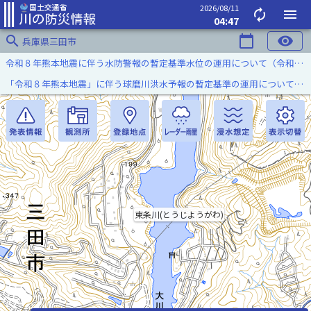
2026/08/11
autorenew
menu
04:47
search
calendar_today
visibility
兵庫県三田市
令和８年熊本地震に伴う水防警報の暫定基準水位の運用について（令和８年８月７日）
「令和８年熊本地震」に伴う球磨川洪水予報の暫定基準の運用について（令和８年８月５日）
東条川(とうじようがわ)