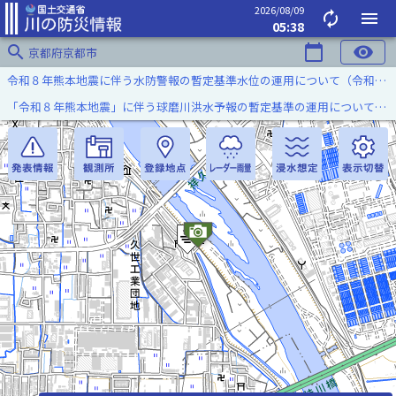
2026/08/09
autorenew
menu
05:38
search
calendar_today
visibility
京都府京都市
令和８年熊本地震に伴う水防警報の暫定基準水位の運用について（令和８年８月７日）
「令和８年熊本地震」に伴う球磨川洪水予報の暫定基準の運用について（令和８年８月５日）