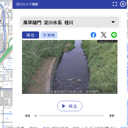
fullscreen
highlight_off
河川カメラ情報
桂川(かつらがわ
arrow_drop_down
風早樋門
淀川水系
桂川
現在
平常時
play_arrow
再生
fast_rewind
fast_forward
list_alt