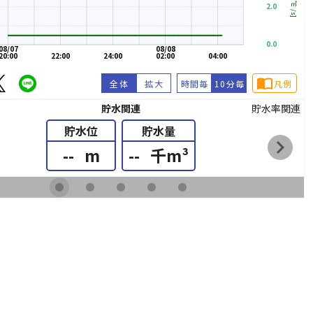
[㎥/s]
2.0
0.0
08/07
08/08
20:00
22:00
24:00
02:00
04:00
import_contacts
全体
拡大
時間毎
10分毎
凡例
貯水関連
貯水率関連
貯水位
貯水量
chevron_right
--
m
--
千m³
fiber_manual_record
fiber_manual_record
fiber_manual_record
fiber_manual_record
fiber_manual_record