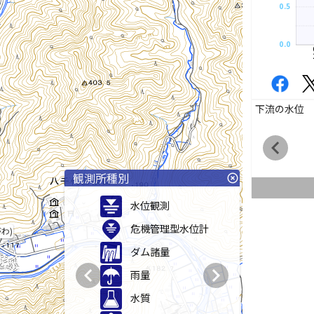
0.5
0.0
下流の水位
chevron_left
観測所種別
highlight_off
水位観測
危機管理型水位計
わ)
ダム諸量
chevron_left
chevron_right
雨量
水質