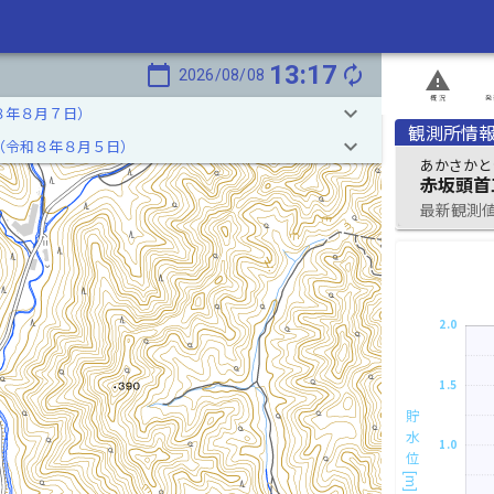
13:17
calendar_today
autorenew
2026/08/08
report_problem
概況
発
keyboard_arrow_down
８年８月７日）
観測所情
keyboard_arrow_down
（令和８年８月５日）
あかさかと
赤坂頭首
最新観測値 2
2.0
1.5
貯水位[m]
1.0