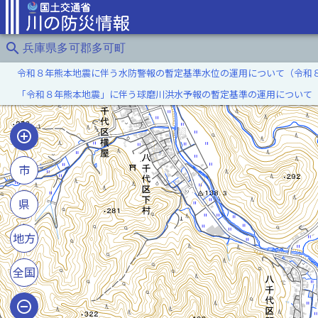
search
兵庫県多可郡多可町
令和８年熊本地震に伴う水防警報の暫定基準水位の運用について（令和
「令和８年熊本地震」に伴う球磨川洪水予報の暫定基準の運用について
市
県
地方
全国