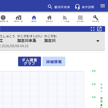
menu
search
headset_mic
観測所検索
操作説明
error
home_work
home
house
rss_feed
waves
build
表情報一覧
観測所一覧
観測所
登録地点
レーダ雨量
浸水想定
表示設定
報
fullscreen
open_in_new
うしゅこう
かこがわすいけい
かこがわ
工
加古川水系
加古川
arrow_drop_down
026/08/08 04:10
ダム諸量
詳細情報
グラフ
8.0
6.0
全流入・
4.0
放流量