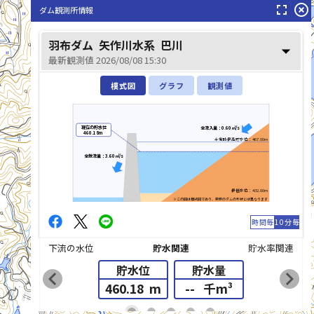
fullscreen
highlight_off
ダム観測所情報
羽布ダム
矢作川水系
巴川
arrow_drop_down
巴川(ともえがわ)
最新観測値 2026/08/08 15:30
模式図
グラフ
観測値
現在の貯水位
全流入量：0.60㎥/s
460.18m
平常時最高貯水位：467.00m
全放流量：3.60㎥/s
最低水位：432.00m
※この図は模式図であり、実際のダムの形状とは異なります
時間毎
10分毎
下流の水位
貯水関連
貯水率関連
貯水位
貯水量
chevron_left
chevron_right
460.18
m
--
千m³
list_alt
fiber_manual_record
fiber_manual_record
fiber_manual_record
fiber_manual_record
fiber_manual_record