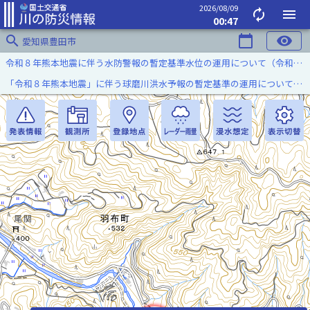
2026/08/09
autorenew
menu
00:47
search
calendar_today
visibility
愛知県豊田市
令和８年熊本地震に伴う水防警報の暫定基準水位の運用について（令和８年８月７日）
「令和８年熊本地震」に伴う球磨川洪水予報の暫定基準の運用について（令和８年８月５日）