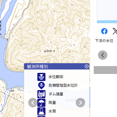
下流の水位
chevron_left
観測所種別
highlight_off
水位観測
危機管理型水位計
ダム諸量
chevron_left
chevron_right
雨量
水質