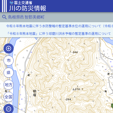
search
島根県邑智郡美郷町
令和８年熊本地震に伴う水防警報の暫定基準水位の運用について（令和
「令和８年熊本地震」に伴う球磨川洪水予報の暫定基準の運用について
市
県
地方
全国