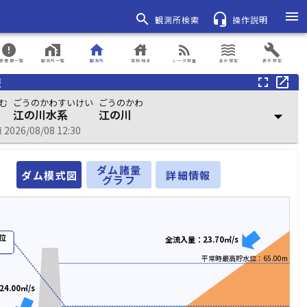
menu
search
headset_mic
観測所検索
操作説明
error
home_work
home
house
rss_feed
waves
build
表情報一覧
観測所一覧
観測所
登録地点
レーダ雨量
浸水想定
表示設定
報
fullscreen
open_in_new
む
ごうのかわすいけい
ごうのかわ
江の川水系
江の川
arrow_drop_down
026/08/08 12:30
ダム諸量
ダム模式図
詳細情報
グラフ
位
全流入量：23.70㎥/s
平常時最高貯水位：65.00m
4.00㎥/s