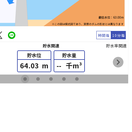
最低水位：63.00m
※この図は模式図であり、実際のダムの形状とは異なります
時間毎
10分毎
貯水関連
貯水率関連
貯水位
貯水量
chevron_right
64.03
m
--
千m³
fiber_manual_record
fiber_manual_record
fiber_manual_record
fiber_manual_record
fiber_manual_record