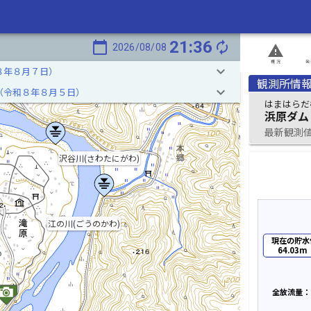
21:36
calendar_today
autorenew
2026/08/08
report_problem
概況
発
keyboard_arrow_down
８年８月７日）
観測所情
keyboard_arrow_down
（令和８年８月５日）
はまはらだ
浜原ダム
最新観測値 2
沢谷川(さわたにがわ)
江の川(ごうのかわ)
現在の貯水
64.03m
全放流量：2