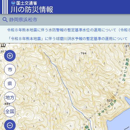
search
静岡県浜松市
令和８年熊本地震に伴う水防警報の暫定基準水位の運用について（令和
「令和８年熊本地震」に伴う球磨川洪水予報の暫定基準の運用について
市
県
地方
全国