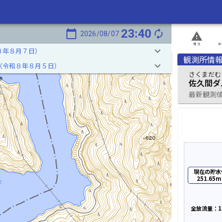
23:40
calendar_today
autorenew
2026/08/07
report_problem
概況
発
keyboard_arrow_down
８年８月７日）
観測所情
keyboard_arrow_down
（令和８年８月５日）
さくまだむ
佐久間ダ
最新観測値 2
現在の貯水
251.65m
全放流量：15