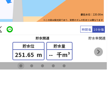
最低水位：220.00m
※この図は模式図であり、実際のダムの形状とは異なります
時間毎
10分毎
貯水関連
貯水率関連
貯水位
貯水量
chevron_right
251.65
m
--
千m³
fiber_manual_record
fiber_manual_record
fiber_manual_record
fiber_manual_record
fiber_manual_record