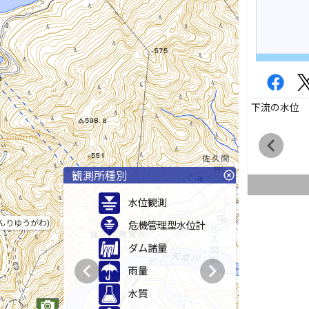
下流の水位
chevron_left
観測所種別
highlight_off
水位観測
んりゆうがわ)
危機管理型水位計
ダム諸量
chevron_left
chevron_right
雨量
水質