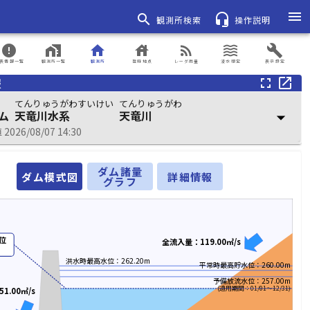
menu
search
headset_mic
観測所検索
操作説明
error
home_work
home
house
rss_feed
waves
build
表情報一覧
観測所一覧
観測所
登録地点
レーダ雨量
浸水想定
表示設定
報
fullscreen
open_in_new
てんりゅうがわすいけい
てんりゅうがわ
ム
天竜川水系
天竜川
arrow_drop_down
026/08/07 14:30
ダム諸量
ダム模式図
詳細情報
グラフ
位
全流入量：119.00㎥/s
洪水時最高水位：262.20m
平常時最高貯水位：260.00m
予備放流水位：257.00m
(適用期間：01/01～12/31)
1.00㎥/s