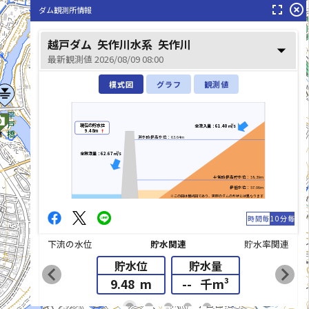
fullscreen
highlight_off
ダム観測所情報
越戸ダム
矢作川水系
矢作川
arrow_drop_down
最新観測値 2026/08/09 08:00
模式図
グラフ
観測値
現在の貯水位
全流入量：61.40㎥/s
9.48m
↑
洪水時最高水位：63.64m
全放流量：62.67㎥/s
平常時最高貯水位：58.39m
最低水位：57.06m
※この図は模式図であり、実際のダムの形状とは異なります
時間毎
10分毎
下流の水位
貯水関連
貯水率関連
貯水位
貯水量
chevron_left
chevron_right
9.48
m
--
千m³
list_alt
fiber_manual_record
fiber_manual_record
fiber_manual_record
fiber_manual_record
fiber_manual_record