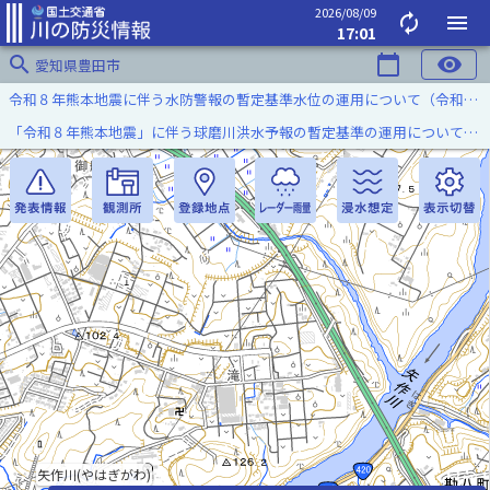
2026/08/09
autorenew
menu
17:01
search
calendar_today
visibility
愛知県豊田市
令和８年熊本地震に伴う水防警報の暫定基準水位の運用について（令和８年８月７日）
「令和８年熊本地震」に伴う球磨川洪水予報の暫定基準の運用について（令和８年８月５日）
矢作川(やはぎがわ)