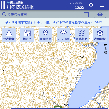
2026/08/07
autorenew
menu
12:22
search
calendar_today
visibility
兵庫県宍粟市
「令和８年熊本地震」に伴う球磨川洪水予報の暫定基準の運用について（令和８年８月５日）