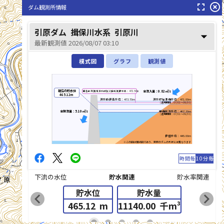
fullscreen
highlight_off
ダム観測所情報
引原川(ひきはらがわ)
引原ダム
揖保川水系
引原川
arrow_drop_down
最新観測値 2026/08/07 03:10
模式図
グラフ
観測値
現在の貯水位
全流入量：0.82㎥/s
緊急放流(異常洪水時防災操作)判断水位：472.50m
465.12m
洪水時最高水位：473.70m
洪水貯留準備水位：471.00m
(適用期間：07/01～09/30)
全放流量：5.10㎥/s
予備放流水位：467.20m
(適用期間：07/01～09/30)
最低水位：445.00m
※この図は模式図であり、実際のダムの形状とは異なります
時間毎
10分毎
下流の水位
貯水関連
貯水率関連
貯水位
貯水量
chevron_left
chevron_right
465.12
m
11140.00
千m³
list_alt
fiber_manual_record
fiber_manual_record
fiber_manual_record
fiber_manual_record
fiber_manual_record