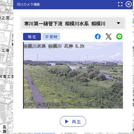
fullscreen
highlight_off
河川カメラ情報
arrow_drop_down
寒川第一樋管下流
相模川水系
相模川
現在
平常時
play_arrow
再生
list_alt
fast_rewind
fast_forward