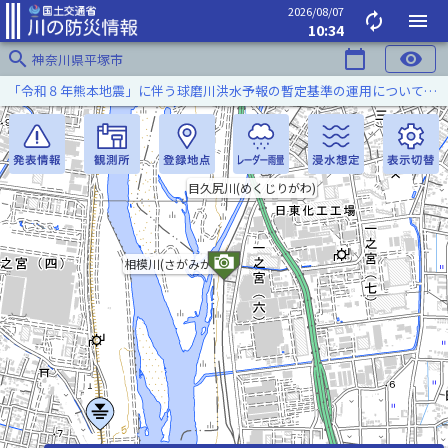
2026/08/07
autorenew
menu
10:34
search
calendar_today
visibility
神奈川県平塚市
「令和８年熊本地震」に伴う球磨川洪水予報の暫定基準の運用について（令和８年８月５日）
目久尻川(めくじりがわ)
相模川(さがみがわ)