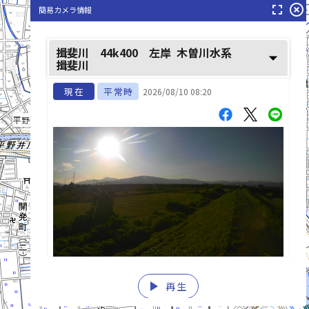
fullscreen
highlight_off
簡易カメラ情報
揖斐川 44k400 左岸
木曽川水系
arrow_drop_down
揖斐川
宝江川(ほうえがわ)
現在
平常時
2026/08/10 08:20
平野井川(ひらのいがわ)
揖斐川(いびがわ)
play_arrow
再生
list_alt