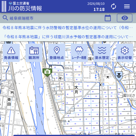
2026/08/10
autorenew
menu
17:18
search
calendar_today
visibility
岐阜県瑞穂市
令和８年熊本地震に伴う水防警報の暫定基準水位の運用について（令和８年８月７日）
「令和８年熊本地震」に伴う球磨川洪水予報の暫定基準の運用について（令和８年８月５日）
長護寺川(ちようごじがわ)
犀川(さ