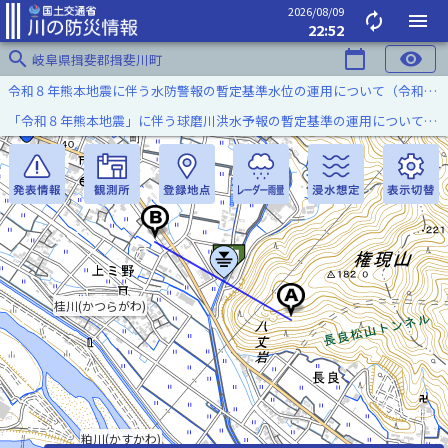
2026/08/09
autorenew
menu
22:52
search
calendar_today
visibility
岐阜県揖斐郡揖斐川町
令和８年熊本地震に伴う水防警報の暫定基準水位の運用について（令和８年８月７日）
「令和８年熊本地震」に伴う球磨川洪水予報の暫定基準の運用について（令和８年８月５日）
桂川(かつらがわ)
粕川(かすかわ)