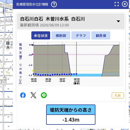
fullscreen
highlight_off
help_outline
危機管理型水位計情報
白石川白石
木曽川水系
白石川
arrow_drop_down
最新観測値 2026/08/09 12:00
水位状況
横断図
グラフ
観測値
堤防天端からの高さ[m]
0.0
-0.5
揖斐川(いびがわ)
-1.0
-1.5
08/04
08/06
08/07
08/09
24:00
12:00
24:00
12:00
[最新]
凡例
堤防天端からの高さ
-1.43
m
list_alt