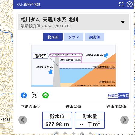
fullscreen
highlight_off
ダム観測所情報
松川(まつかわ)
松川ダム
天竜川水系
松川
arrow_drop_down
最新観測値 2026/08/07 02:00
模式図
グラフ
観測値
現在の貯水位
全流入量：0.71㎥/s
緊急放流(異常洪水時防災操作)判断水位：685.00m
677.98m
洪水時最高水位：687.30m
平常時最高貯水位：678.50m
全放流量：0.63㎥/s
最低水位：660.00m
※この図は模式図であり、実際のダムの形状とは異なります
時間毎
10分毎
下流の水位
貯水関連
貯水率関連
貯水位
貯水量
chevron_left
chevron_right
677.98
m
--
千m³
list_alt
fiber_manual_record
fiber_manual_record
fiber_manual_record
fiber_manual_record
fiber_manual_record