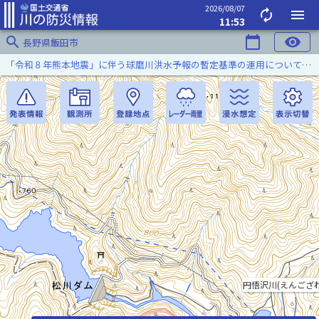
2026/08/07
autorenew
menu
11:53
search
calendar_today
visibility
長野県飯田市
「令和８年熊本地震」に伴う球磨川洪水予報の暫定基準の運用について（令和８年８月５日）
円悟沢川(えんござ